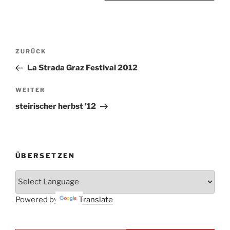
Beitrags-
Vorheriger
ZURÜCK
Navigation
Beitrag
La Strada Graz Festival 2012
Nächster
WEITER
Beitrag
steirischer herbst ’12
ÜBERSETZEN
Powered by
Translate
E-mail ...