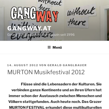
Zum
Inhalt
springen
GANGWAY.AT
Gerald Ganglbauers Kulturmagazin seit 1996
Menü
VERÖFFENTLICHT
14. AUGUST 2012
VON
GERALD GANGLBAUER
AM
MURTON Musikfestival 2012
Flüsse sind die Lebensadern der Kulturen. Sie
verbinden ganze Kontinente und an ihren Ufern hat
immer schon der Austausch zwischen Menschen und
Völkern stattgefunden. Auch heute noch. Das Grazer
MURTON FESTIVAL erkundet diese multikulturellen