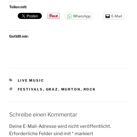
Teilen mit:
WhatsApp
E-Mail
Gefällt mir:
KATEGORIEN
LIVE MUSIC
SCHLAGWÖRTER
FESTIVALS
,
GRAZ
,
MURTON
,
ROCK
Schreibe einen Kommentar
Deine E-Mail-Adresse wird nicht veröffentlicht.
Erforderliche Felder sind mit
*
markiert