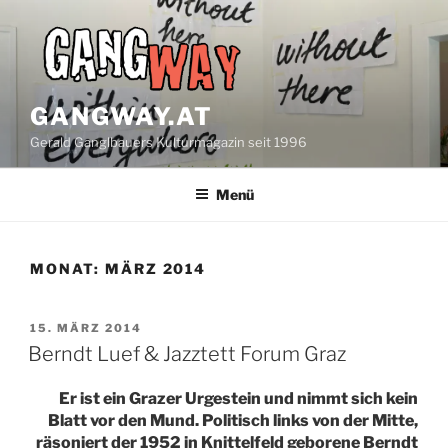
Zum
Inhalt
springen
GANGWAY.AT
Gerald Ganglbauers Kulturmagazin seit 1996
Menü
MONAT:
MÄRZ 2014
VERÖFFENTLICHT
15. MÄRZ 2014
AM
Berndt Luef & Jazztett Forum Graz
Er ist ein Grazer Urgestein und nimmt sich kein
Blatt vor den Mund. Politisch links von der Mitte,
räsoniert der 1952 in Knittelfeld geborene Berndt