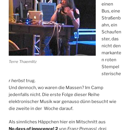
einen
Bus, eine
Straßenb
ahn, ein
Schaufen
ster, das
nicht den
markante
n roten
Terre Thaemlitz
Stempel
sterische
r herbst
trug.
Und dennoch, wo waren die Massen? Im Camp
jedenfalls nicht.
Die erste Folge dieser Reihe
elektronischer Musik war genauso dünn besucht wie
die zweite in der Woche darauf
.
Als sinnliches Häppchen hier ein Mitschnitt aus
No days of innocence! 2
von
Franz Pomassl
, drei