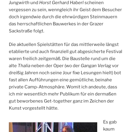
Jungwirth
und
Horst Gerhard Haberl
scheinen
vergessen zu sein, wenngleich ihr Geist dem Besucher
doch irgendwie durch die ehrwürdigen Steinmauern
das herrschaftlichen Bauwerkes in der Grazer
Sackstraße folgt.
Die aktuellen Spielstätten für das mittlerweile längst
etablierte und auch finanziell gut abgesicherte Festival
waren freilich zeitgemäß. Die Baustelle rund um die
alte
Thalia
neben der Oper (wo der
Gangan Verlag
vor
dreißig Jahren noch seine Jour fixe Lesungen hielt) bot
fast allen Aufführungen eine gemütliche, beinahe
private Camp-Atmosphäre. Womit ich andeute, dass
ich mir wesentlich mehr Publikum für ein dermaßen
gut beworbenes Get-together ganz im Zeichen der
Kunst vorgestellt hätte.
Es gab
kaum