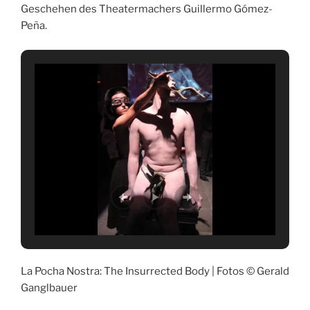
Geschehen des Theatermachers Guillermo Gómez-
Peña.
La Pocha Nostra: The Insurrected Body | Fotos © Gerald
Ganglbauer