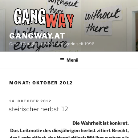
Zum
Inhalt
springen
GANGWAY.AT
Gerald Ganglbauers Kulturmagazin seit 1996
Menü
MONAT:
OKTOBER 2012
VERÖFFENTLICHT
14. OKTOBER 2012
AM
steirischer herbst ’12
Die Wahrheit ist konkret.
Das Leitmotiv des diesjährigen herbst zitiert Brecht,
der Lenin zitiert, der Hegel zitiert: Mit ihm suchen wir