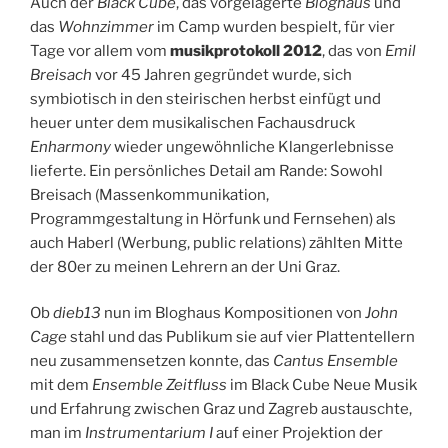
Auch der
Black Cube
, das vorgelagerte
Bloghaus
und
das
Wohnzimmer
im Camp wurden bespielt, für vier
Tage vor allem vom
musikprotokoll 2012
, das von
Emil
Breisach
vor 45 Jahren gegründet wurde, sich
symbiotisch in den steirischen herbst einfügt und
heuer unter dem musikalischen Fachausdruck
Enharmony
wieder ungewöhnliche Klangerlebnisse
lieferte. Ein persönliches Detail am Rande: Sowohl
Breisach (Massenkommunikation,
Programmgestaltung in Hörfunk und Fernsehen) als
auch Haberl (Werbung, public relations) zählten Mitte
der 80er zu meinen Lehrern an der Uni Graz.
Ob
dieb13
nun im Bloghaus Kompositionen von
John
Cage
stahl und das Publikum sie auf vier Plattentellern
neu zusammensetzen konnte, das
Cantus Ensemble
mit dem
Ensemble Zeitfluss
im Black Cube Neue Musik
und Erfahrung zwischen Graz und Zagreb austauschte,
man im
Instrumentarium I
auf einer Projektion der