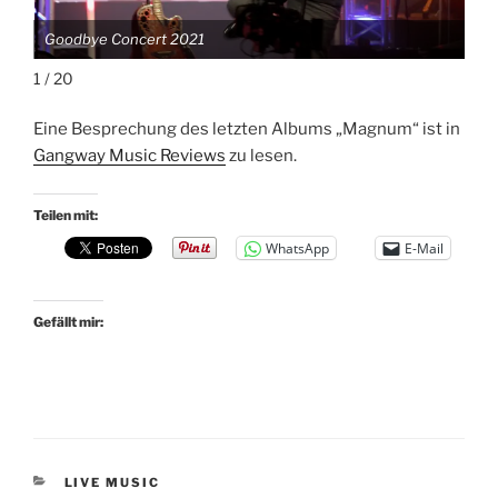
Goodbye Concert 2021
Go
1 / 20
Eine Besprechung des letzten Albums „Magnum“ ist in
Gangway Music Reviews
zu lesen.
Teilen mit:
WhatsApp
E-Mail
Gefällt mir:
KATEGORIEN
LIVE MUSIC