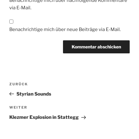
Benachrichtige mich über nachfolgende Kommentare
via E-Mail.
Benachrichtige mich über neue Beiträge via E-Mail.
Beitrags-
Vorheriger
ZURÜCK
Navigation
Beitrag
Styrian Sounds
Nächster
WEITER
Beitrag
Klezmer Explosion in Stattegg