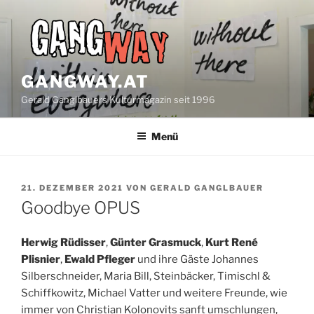
Zum
Inhalt
springen
GANGWAY.AT
Gerald Ganglbauers Kulturmagazin seit 1996
Menü
VERÖFFENTLICHT
21. DEZEMBER 2021
VON
GERALD GANGLBAUER
AM
Goodbye OPUS
Herwig Rüdisser
,
Günter Grasmuck
,
Kurt René
Plisnier
,
Ewald Pfleger
und ihre Gäste Johannes
Silberschneider, Maria Bill, Steinbäcker, Timischl &
Schiffkowitz, Michael Vatter und weitere Freunde, wie
immer von Christian Kolonovits sanft umschlungen,