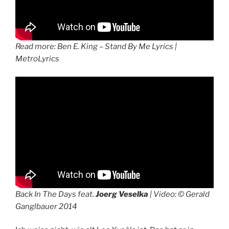
Read more: Ben E. King – Stand By Me Lyrics |
MetroLyrics
Back In The Days feat.
Joerg Veselka
| Video: © Gerald
Ganglbauer 2014