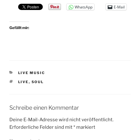
WhatsApp
E-Mail
Gefällt mir:
KATEGORIEN
LIVE MUSIC
SCHLAGWÖRTER
LIVE
,
SOUL
Schreibe einen Kommentar
Deine E-Mail-Adresse wird nicht veröffentlicht.
Erforderliche Felder sind mit
*
markiert