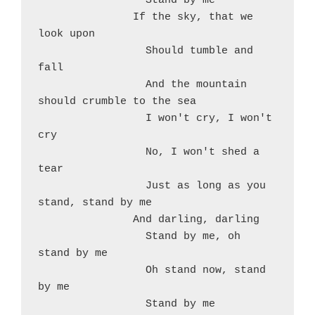
                 Stand by me             

               If the sky, that we 
look upon

                 Should tumble and 
fall

                 And the mountain 
should crumble to the sea

                 I won't cry, I won't 
cry

                 No, I won't shed a 
tear

                 Just as long as you 
stand, stand by me

               And darling, darling

                 Stand by me, oh 
stand by me

                 Oh stand now, stand 
by me

                 Stand by me             
