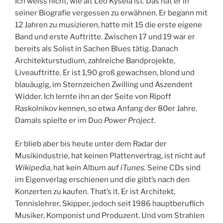
Ich weiss nicht, wie alt Leo Kysèla ist. Das hat er in
seiner Biografie vergessen zu erwähnen. Er begann mit
12 Jahren zu musizieren, hatte mit 15 die erste eigene
Band und erste Auftritte. Zwischen 17 und 19 war er
bereits als Solist in Sachen Blues tätig. Danach
Architekturstudium, zahlreiche Bandprojekte,
Liveauftritte. Er ist 1,90 groß gewachsen, blond und
blauäugig, im Sternzeichen Zwilling und Aszendent
Widder. Ich lernte ihn an der Seite von Ripoff
Raskolnikov kennen, so etwa Anfang der 80er Jahre.
Damals spielte er im Duo
Power Project
.
Er blieb aber bis heute unter dem Radar der
Musikindustrie, hat keinen Plattenvertrag, ist nicht auf
Wikipedia
, hat kein Album auf
iTunes.
Seine CDs sind
im Eigenverlag erschienen und die gibt’s nach den
Konzerten zu kaufen. That’s it. Er ist Architekt,
Tennislehrer, Skipper, jedoch seit 1986 hauptberuflich
Musiker, Komponist und Produzent. Und vom Strahlen