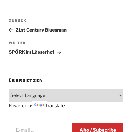
Beitrags-
Vorheriger
ZURÜCK
Navigation
Beitrag
21st Century Bluesman
Nächster
WEITER
Beitrag
SPÖRK im Lässerhof
ÜBERSETZEN
Powered by
Translate
E-mail ...
Abo / Subscribe