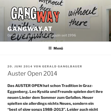
Zum
Inhalt
springen
GANGWAY.AT
Gerald Ganglbauers Kulturmagazin seit 1996
Menü
VERÖFFENTLICHT
20. JUNI 2014
VON
GERALD GANGLBAUER
AM
Auster Open 2014
Das AUSTER OPEN hat schon Tradition in Graz-
Eggenberg. Leo Kysèla und Freunde spielen dort ihre
neuen Lieder dem Sommer zum Gefallen. Heuer
spielten sie allerdings nichts Neues, sondern ein
“best of slow songs 1988-2013”. Leider auch nicht