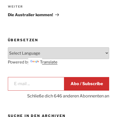
Nächster
WEITER
Beitrag
Die Australier kommen!
ÜBERSETZEN
Powered by
Translate
E-mail ...
Abo / Subscribe
Schließe dich 646 anderen Abonnenten an
SUCHE IN DEN ARCHIVEN