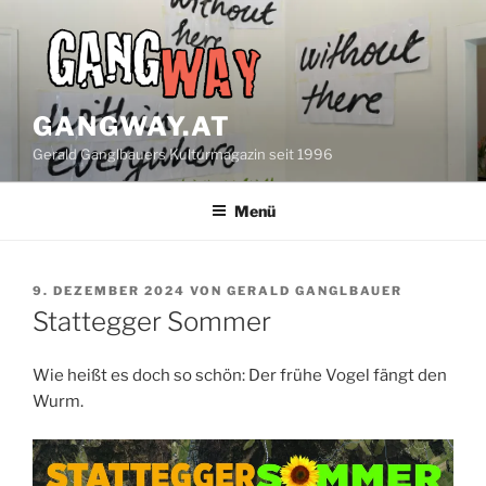
Zum
Inhalt
springen
GANGWAY.AT
Gerald Ganglbauers Kulturmagazin seit 1996
Menü
VERÖFFENTLICHT
9. DEZEMBER 2024
VON
GERALD GANGLBAUER
AM
Stattegger Sommer
Wie heißt es doch so schön: Der frühe Vogel fängt den
Wurm.