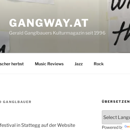
GANGWAY.AT
Gerald Ganglbauers Kulturmagazin seit 1996
ischer herbst
Music Reviews
Jazz
Rock
ÜBERSETZEN
D GANGLBAUER
festival in Stattegg auf der Website
Powered by