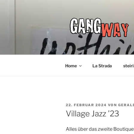
Zum
Inhalt
springen
Home
La Strada
steir
VERÖFFENTLICHT
22. FEBRUAR 2024
VON
GERAL
AM
Village Jazz ’23
Alles über das zweite Boutique