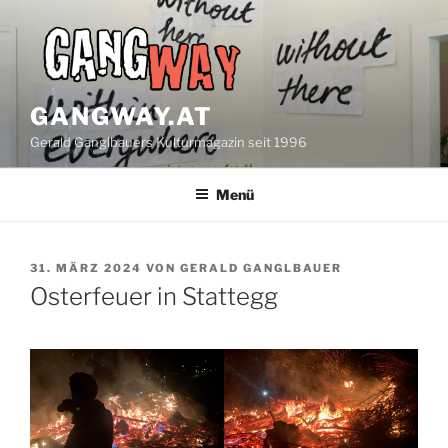
Zum
Inhalt
springen
GANGWAY.AT
Gerald Ganglbauers Kulturmagazin seit 1996
Menü
VERÖFFENTLICHT
31. MÄRZ 2024
VON
GERALD GANGLBAUER
AM
Osterfeuer in Stattegg