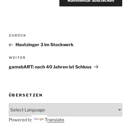
Beitrags-
Vorheriger
ZURÜCK
Navigation
Beitrag
Hautzinger 3 im Stockwerk
Nächster
WEITER
Beitrag
gamsbART: nach 40 Jahren ist Schluss
ÜBERSETZEN
Powered by
Translate