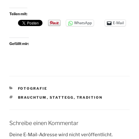
Teilen mit:
WhatsApp
E-Mail
Gefällt mir:
KATEGORIEN
FOTOGRAFIE
SCHLAGWÖRTER
BRAUCHTUM
,
STATTEGG
,
TRADITION
Schreibe einen Kommentar
Deine E-Mail-Adresse wird nicht veröffentlicht.