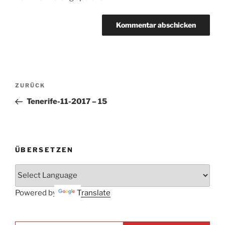
Beitrags-
Vorheriger
ZURÜCK
Navigation
Beitrag
Tenerife-11-2017 – 15
ÜBERSETZEN
Powered by
Translate
E-mail ...