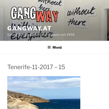
Zum
Inhalt
springen
GANGWAY.AT
Gerald Ganglbauers Kulturmagazin seit 1996
Menü
Tenerife-11-2017 – 15