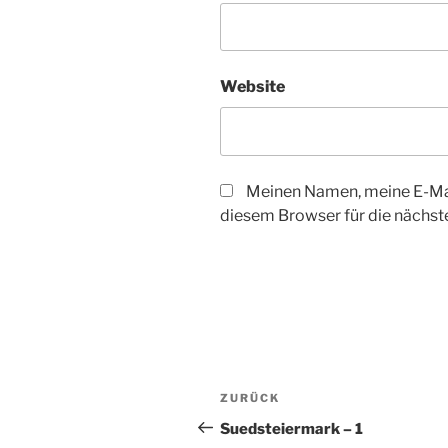
Website
Meinen Namen, meine E-Mai
diesem Browser für die nächs
Beitrags-
Vorheriger
ZURÜCK
Navigation
Beitrag
Suedsteiermark – 1