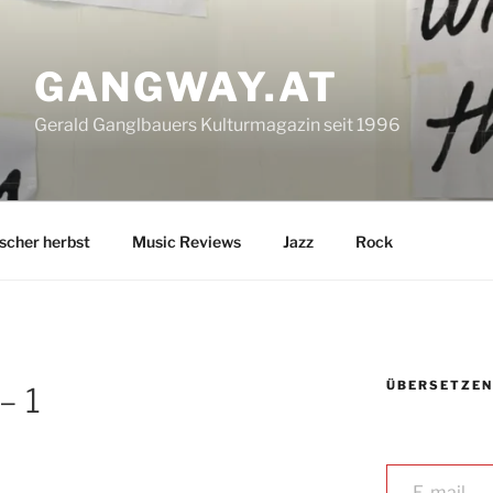
GANGWAY.AT
Gerald Ganglbauers Kulturmagazin seit 1996
ischer herbst
Music Reviews
Jazz
Rock
ÜBERSETZEN
– 1
E-mail ...