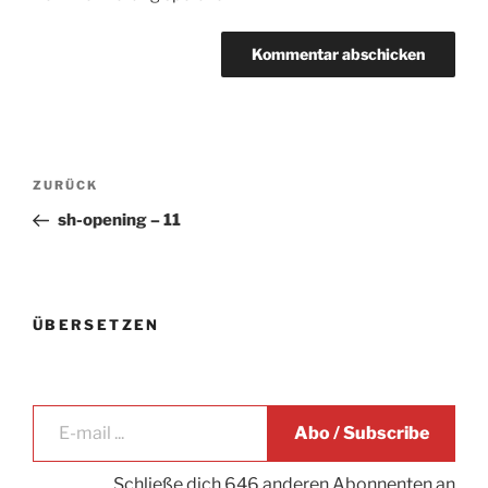
Beitrags-
Vorheriger
ZURÜCK
Navigation
Beitrag
sh-opening – 11
ÜBERSETZEN
E-mail ...
Abo / Subscribe
Schließe dich 646 anderen Abonnenten an