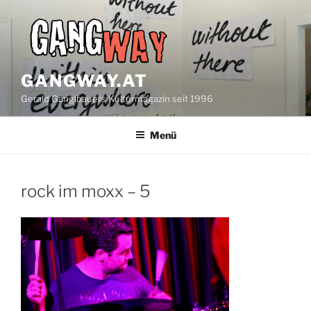
Zum
Inhalt
springen
GANGWAY.AT
Gerald Ganglbauers Kulturmagazin seit 1996
Menü
rock im moxx – 5