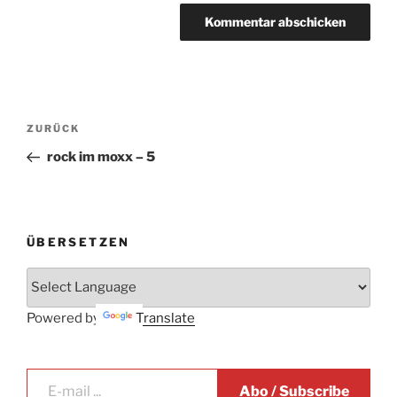
Beitrags-
Vorheriger
ZURÜCK
Navigation
Beitrag
rock im moxx – 5
ÜBERSETZEN
Powered by
Translate
E-mail ...
Abo / Subscribe