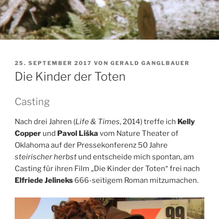
VERÖFFENTLICHT
25. SEPTEMBER 2017
VON
GERALD GANGLBAUER
AM
Die Kinder der Toten
Casting
Nach drei Jahren (
Life & Times
, 2014) treffe ich
Kelly
Copper
und
Pavol Liška
vom Nature Theater of
Oklahoma auf der Pressekonferenz 50 Jahre
steirischer herbst
und entscheide mich spontan, am
Casting für ihren Film „Die Kinder der Toten“ frei nach
Elfriede Jelineks
666-seitigem Roman mitzumachen.