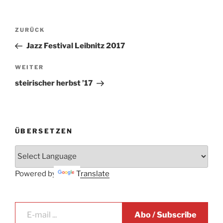
Beitrags-
Vorheriger
ZURÜCK
Navigation
Beitrag
Jazz Festival Leibnitz 2017
Nächster
WEITER
Beitrag
steirischer herbst ’17
ÜBERSETZEN
Powered by
Translate
E-mail ...
Abo / Subscribe