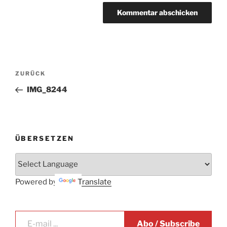
Beitrags-
Vorheriger
ZURÜCK
Navigation
Beitrag
IMG_8244
ÜBERSETZEN
Powered by
Translate
E-mail ...
Abo / Subscribe