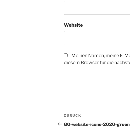
Website
Meinen Namen, meine E-Mai
diesem Browser für die nächs
Beitrags-
Vorheriger
ZURÜCK
Navigation
Beitrag
GG-website-icons-2020-gruen