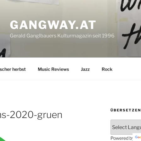
GANGWAY.AT
Gerald Ganglbauers Kulturmagazin seit 1996
ischer herbst
Music Reviews
Jazz
Rock
ÜBERSETZEN
ns-2020-gruen
Powered by