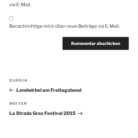
via E-Mail.
Benachrichtige mich über neue Beiträge via E-Mail.
Beitrags-
Vorheriger
ZURÜCK
Navigation
Beitrag
Lendwirbel am Freitagabend
Nächster
WEITER
Beitrag
La Strada Graz Festival 2015