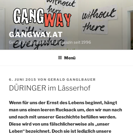
Zum
Inhalt
springen
GANGWAY.AT
Gerald Ganglbauers Kulturmagazin seit 1996
Menü
VERÖFFENTLICHT
6. JUNI 2015
VON
GERALD GANGLBAUER
AM
DÜRINGER im Lässerhof
Wenn für uns der Ernst des Lebens beginnt, hängt
man uns einen leeren Rucksack um, den wir nun nach
und nach mit unserer Geschichte befüllen werden.
Diese wird von uns fälschlicherweise als „unser
Leben“ bezeichnet. Doch sie ist lediglich unsere