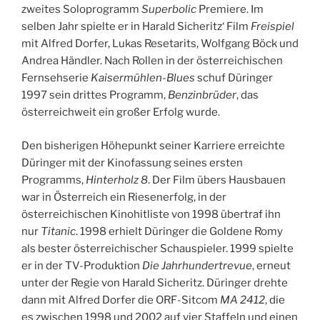
zweites Soloprogramm
Superbolic
Premiere. Im
selben Jahr spielte er in Harald Sicheritz‘ Film
Freispiel
mit Alfred Dorfer, Lukas Resetarits, Wolfgang Böck und
Andrea Händler. Nach Rollen in der österreichischen
Fernsehserie
Kaisermühlen-Blues
schuf Düringer
1997 sein drittes Programm,
Benzinbrüder
, das
österreichweit ein großer Erfolg wurde.
Den bisherigen Höhepunkt seiner Karriere erreichte
Düringer mit der Kinofassung seines ersten
Programms,
Hinterholz 8
. Der Film übers Hausbauen
war in Österreich ein Riesenerfolg, in der
österreichischen Kinohitliste von 1998 übertraf ihn
nur
Titanic
. 1998 erhielt Düringer die Goldene Romy
als bester österreichischer Schauspieler. 1999 spielte
er in der TV-Produktion
Die Jahrhundertrevue
, erneut
unter der Regie von Harald Sicheritz. Düringer drehte
dann mit Alfred Dorfer die ORF-Sitcom
MA 2412
, die
es zwischen 1998 und 2002 auf vier Staffeln und einen