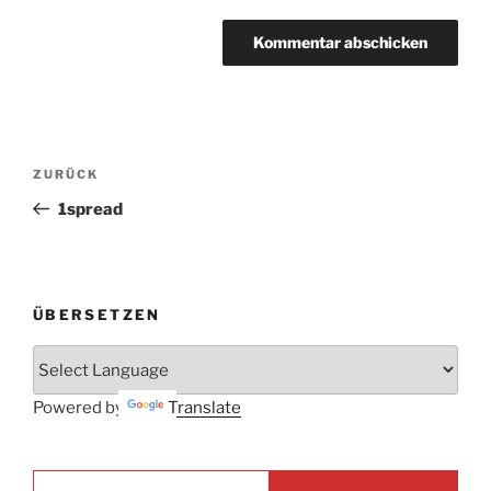
Beitrags-
Vorheriger
ZURÜCK
Navigation
Beitrag
1spread
ÜBERSETZEN
Powered by
Translate
E-mail ...