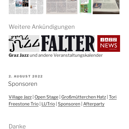
Weitere Ankündigungen
Graz Jazz
und andere Veranstaltungskalender
VERÖFFENTLICHT
2. AUGUST 2022
AM
Sponsoren
Village Jazz
|
Open Stage
|
Großmütterchen Hatz
|
Tori
Freestone Trio
|
LUTrio
|
Sponsoren
|
Afterparty
Danke