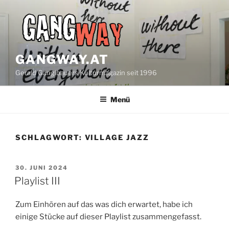
Zum
Inhalt
springen
GANGWAY.AT
Gerald Ganglbauers Kulturmagazin seit 1996
Menü
SCHLAGWORT:
VILLAGE JAZZ
VERÖFFENTLICHT
30. JUNI 2024
AM
Playlist III
Zum Einhören auf das was dich erwartet, habe ich
einige Stücke auf dieser Playlist zusammengefasst.