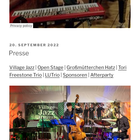
VERÖFFENTLICHT
20. SEPTEMBER 2022
AM
Presse
Village Jazz
|
Open Stage
|
Großmütterchen Hatz
|
Tori
Freestone Trio
|
LUTrio
|
Sponsoren
|
Afterparty