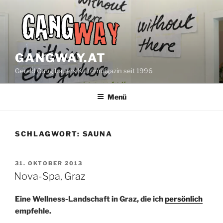
Zum
Inhalt
springen
GANGWAY.AT
Gerald Ganglbauers Kulturmagazin seit 1996
Menü
SCHLAGWORT:
SAUNA
VERÖFFENTLICHT
31. OKTOBER 2013
AM
Nova-Spa, Graz
Eine Wellness-Landschaft in Graz, die ich
persönlich
empfehle.