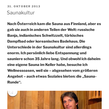
VERÖFFENTLICHT
31. OKTOBER 2013
AM
Saunakultur
Nach Österreich kam die Sauna aus Finnland, aber es
gab sie auch in anderen Teilen der Welt: russische
Banja, indianisches Schwitzzelt, türkisches
Dampfbad oder koreanisches Badehaus. Die
Unterschiede in der Saunakultur sind allerdings
enorm. Ich persönlich liebe Entspannung und
sauniere schon 35 Jahre lang. Und obwohl ich daheim
eine eigene Sauna im Keller habe, besuche ich
Wellnessoasen, weil sie – abgesehen vom größeren
Angebot – auch etwas Soziales bieten: die „Sauna-
Runde“.