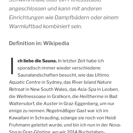
angeschlossen und kann mit anderen
Einrichtungen wie Dampfbädern oder einem
Warmluftbad kombiniert sein.
Definition in: Wikipedia
I
ch liebe die Sauna.
In letzter Zeit habe ich
sporadisch immer wieder verschiedene
Saunalandschaften besucht, wie das
Ultimo
Aquatic Centre
in Sydney, das
River Island Nature
Retreat
in New South Wales, das
Asia-Spa
in Leoben,
die
Wellnessoase
in Gratkorn, die
Heiltherme
in Bad
Waltersdorf, die
Auster
in Graz-Eggenberg, um nur
einige zu nennen. Regelmäßiger Gast war ich im
Kawailani
in Schrauding, solange sie noch von Heidi
Fruhmann geleitet wurde, und bin ich nun in der
Nova-
Spa
in Graz-Gösting, wo wir 2014 Buchstaben-