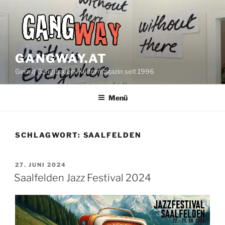
Zum
Inhalt
springen
GANGWAY.AT
Gerald Ganglbauers Kulturmagazin seit 1996
Menü
SCHLAGWORT:
SAALFELDEN
VERÖFFENTLICHT
27. JUNI 2024
AM
Saalfelden Jazz Festival 2024