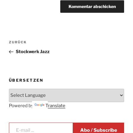
Beitrags-
Vorheriger
ZURÜCK
Navigation
Beitrag
Stockwerk Jazz
ÜBERSETZEN
Powered by
Translate
E-mail ...
Abo / Subscribe