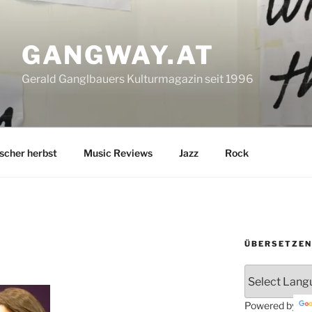
GANGWAY.AT
Gerald Ganglbauers Kulturmagazin seit 1996
ischer herbst
Music Reviews
Jazz
Rock
ÜBERSETZEN
Powered by