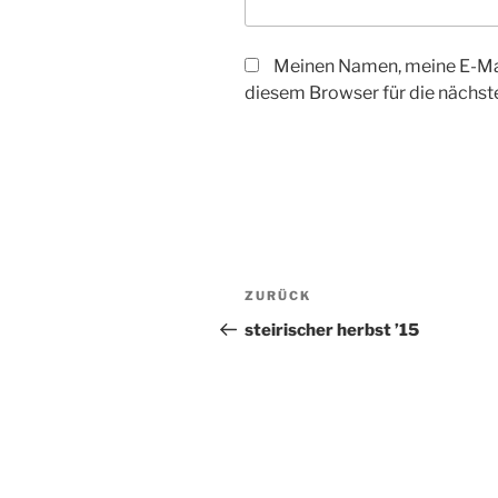
Meinen Namen, meine E-Mai
diesem Browser für die nächs
Beitrags-
Vorheriger
ZURÜCK
Navigation
Beitrag
steirischer herbst ’15