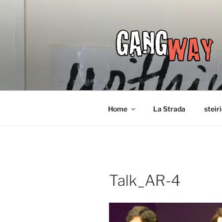
Zum
Inhalt
springen
Home
La Strada
steir
Talk_AR-4