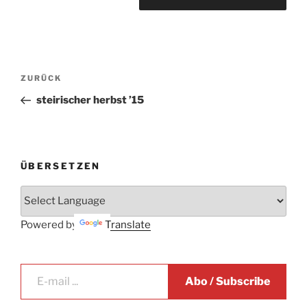
Beitrags-
Vorheriger
ZURÜCK
Navigation
Beitrag
steirischer herbst ’15
ÜBERSETZEN
Powered by
Translate
E-mail ...
Abo / Subscribe