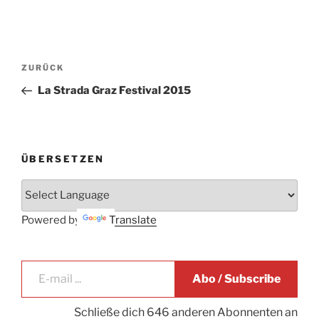
Beitrags-
Vorheriger
ZURÜCK
Navigation
Beitrag
La Strada Graz Festival 2015
ÜBERSETZEN
Powered by
Translate
E-mail ...
Abo / Subscribe
Schließe dich 646 anderen Abonnenten an